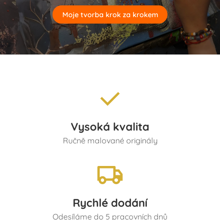
Moje tvorba krok za krokem
Vysoká kvalita
Ručně malované originály
Rychlé dodání
Odesíláme do 5 pracovních dnů