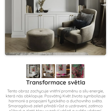
Transformace světla
Tento obraz zachycuje vnitřní proměnu a sílu energie,
která nás obklopuje. Posvátný Květ života symbolizuje
harmonii a propojení fyzického a duchovního světa.
Smaragdová zeleň přináší růst a uzdravení, zatímco
růžové a zlaté tóny vyzařují vášeň a světlo vědomí.