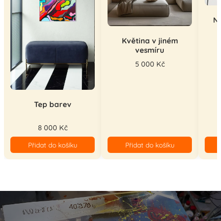
N
Květina v jiném
vesmíru
5 000 Kč
Tep barev
8 000 Kč
Přidat do košíku
Přidat do košíku