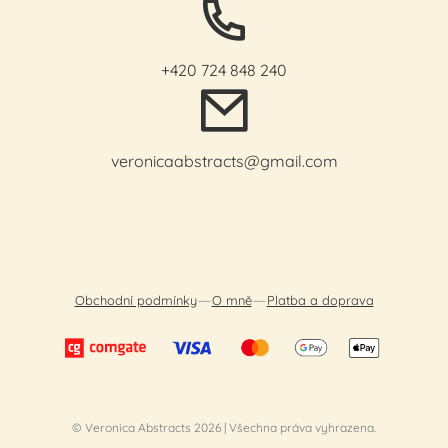
+420 724 848 240
veronicaabstracts@gmail.com
—
—
Obchodní podmínky
O mně
Platba a doprava
© Veronica Abstracts
2026
|
Všechna práva vyhrazena.