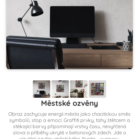
Městské ozvěny
Obraz zachycuje energii města jako chaotickou směs
symbolů, stop a emocí. Graffiti prvky, tahy štětcem a
stékající barvy připomínají vrstvy času, nevyřčená
slova a příběhy ukryté v betonových zdech. Jde o
vizuální ozvěnu městského života – syrovou,